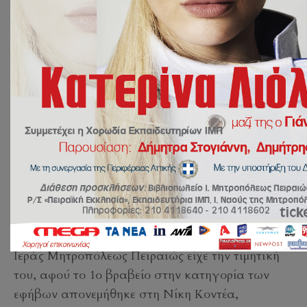
2 Οκτωβρίου 2022
ΔΡΑΣΕΙΣ
by
Ευάγγελος
Γιακουμόγλου
Στις 28.09.2022, στον δημοτικό θερινό
κινηματογράφο “Πάνθεον” του Δήμου Αγίας
Βαρβάρας έγινε η απονομή των βραβείων του
2ου ποιητικού διαγωνισμού του ομώνυμου
Δήμου. Ο διαγωνισμός ήταν αφιερωμένος στην
ποίηση του Τάσου Λειβαδίτη. Το Λύκειο της
Ιεράς Μητροπόλεως Πειραιώς είχε την τιμητική
του, αφού το 1ο βραβείο στην κατηγορία των
εφήβων απονεμήθηκε στη Νίκη Κοντέα,