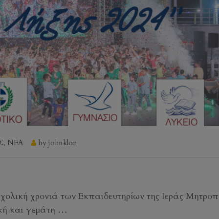
Σ
,
ΝΕΑ
by
johnklon
χολική χρονιά των Εκπαιδευτηρίων της Ιεράς Μητρο
ική και γεμάτη
…