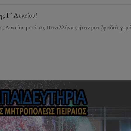
ς Γ’ Λυκείου!
ς Λυκείου μετά τις Πανελλήνιες ήταν μια βραδιά γεμ