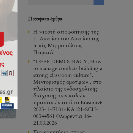
Πρόσφατα άρθρα
Η γιορτή αποφοίτησης της
Γ΄ Λυκείου του Λυκείου της
Ιεράς Μητροπόλεως
Πειραιά!
“DEEP DEMOCRACY, How
to manage conflicts building a
strong classroom culture”.
Μεντορισμός ομοτίμων , στο
πλαίσιο της ενδοσχολικής
διάχυσης των καλών
πρακτικών από το Erasmus+
2025-1-EL01-KA121-SCH-
00344561 Φλωρεντία 16-
21.03.2026
Συγχαρητήρια στους