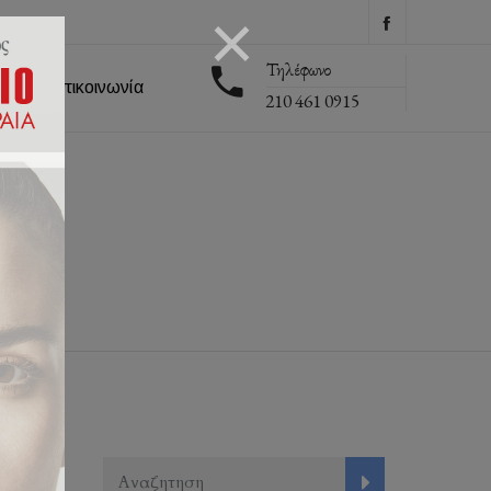
Τηλέφωνο
εις
Επικοινωνία
210 461 0915