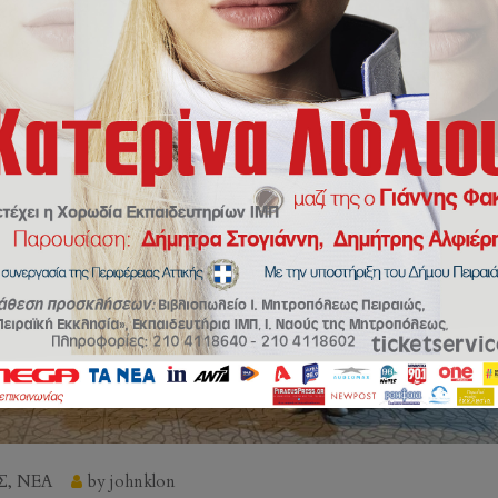
Σ
,
ΝΕΑ
by
johnklon