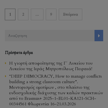
Σελιδοποίηση
1
2
…
9
Επόμενα
άρθρων
Πρόσφατα άρθρα
Η γιορτή αποφοίτησης της Γ΄ Λυκείου του
Λυκείου της Ιεράς Μητροπόλεως Πειραιά!
“DEEP DEMOCRACY, How to manage conflicts
building a strong classroom culture”.
Μεντορισμός ομοτίμων , στο πλαίσιο της
ενδοσχολικής διάχυσης των καλών πρακτικών
από το Erasmus+ 2025-1-EL01-KA121-SCH-
00344561 Φλωρεντία 16-21.03.2026