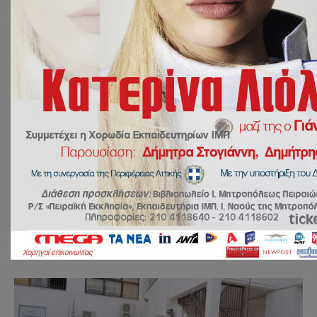
27 Μαρτίου 2023
ΔΡΑΣΕΙΣ
,
ΝΕΑ
by
Ευάγγελος
Γιακουμόγλου
Μαθητική παρέλαση 25ης Μαρτίου
Τιμούμε τους ήρωες του παρελθόντος αλλά
στρέφουμε το βλέμμα μας και προς το μέλλον.
Ατενίζοντας τους φερέλπιδες μαθητές μας να
…
ΔΙΑΒΑΣΤΕ ΠΕΡΙΣΣΟΤΕΡΑ