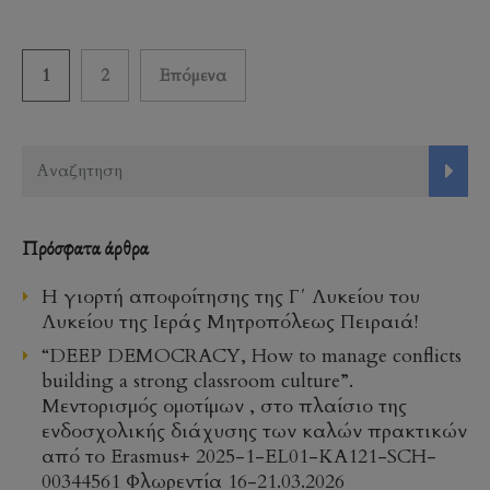
Σελιδοποίηση
1
2
Επόμενα
άρθρων
Πρόσφατα άρθρα
Η γιορτή αποφοίτησης της Γ΄ Λυκείου του
Λυκείου της Ιεράς Μητροπόλεως Πειραιά!
“DEEP DEMOCRACY, How to manage conflicts
building a strong classroom culture”.
Μεντορισμός ομοτίμων , στο πλαίσιο της
ενδοσχολικής διάχυσης των καλών πρακτικών
από το Erasmus+ 2025-1-EL01-KA121-SCH-
00344561 Φλωρεντία 16-21.03.2026