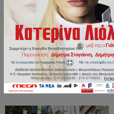
15 Δεκεμβρίου 2023
ΔΡΑΣΕΙΣ
,
ΝΕΑ
by
Ευάγγελος Γιακουμόγλου
Piraeus Makerspace
Οι μαθήτριες και οι μαθητές της Α’ Λυκείου
επισκέφθηκαν το Piraeus Makerspace! Είχαμε την
ευκαιρία να γνώρισουμε την Κυκλική
Οικονομία
…
ΔΙΑΒΑΣΤΕ ΠΕΡΙΣΣΟΤΕΡΑ