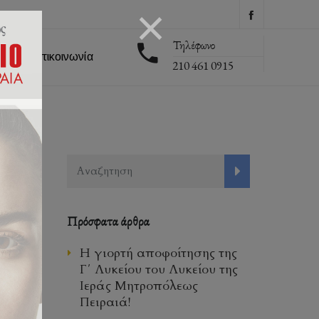
Τηλέφωνο
εις
Επικοινωνία
210 461 0915
Πρόσφατα άρθρα
Η γιορτή αποφοίτησης της
Γ΄ Λυκείου του Λυκείου της
Ιεράς Μητροπόλεως
Πειραιά!