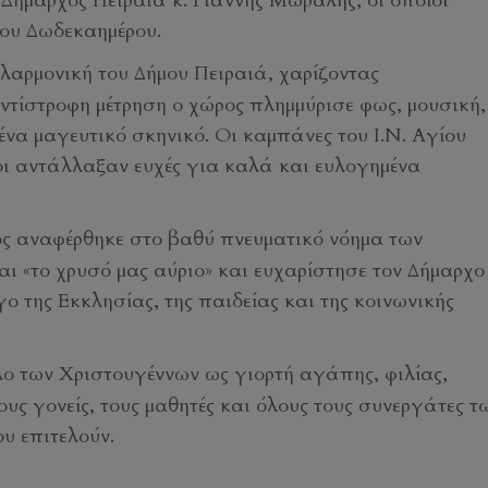
 Δήμαρχος Πειραιά κ. Γιάννης Μώραλης, οι οποίοι
του Δωδεκαημέρου.
λαρμονική του Δήμου Πειραιά, χαρίζοντας
αντίστροφη μέτρηση ο χώρος πλημμύρισε φως, μουσική,
ένα μαγευτικό σκηνικό. Οι καμπάνες του Ι.Ν. Αγίου
 αντάλλαξαν ευχές για καλά και ευλογημένα
ος αναφέρθηκε στο βαθύ πνευματικό νόημα των
αι «το χρυσό μας αύριο» και ευχαρίστησε τον Δήμαρχο
γο της Εκκλησίας, της παιδείας και της κοινωνικής
λο των Χριστουγέννων ως γιορτή αγάπης, φιλίας,
υς γονείς, τους μαθητές και όλους τους συνεργάτες τ
υ επιτελούν.