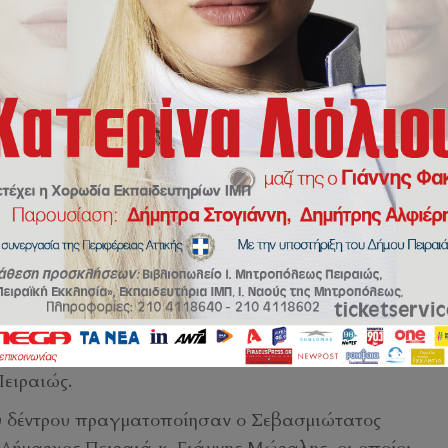
y
sbalaska
 στα Εκπαιδευτήρια της Ι. Μητροπόλεως Πειραιώς
γορικό απόγευμα έζησαν τη Δευτέρα 1 Δεκεμβρίου 202
διοικητικό και βοηθητικό προσωπικό, καθώς και οι φίλο
ειραιώς.
 δέντρου πραγματοποίησαν ο Σεβασμιώτατος