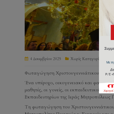
4 Δεκεμβρίου 2025
Χωρίς Κατηγορία
b
Φωταγώγηση Χριστουγεννιάτικου Δέντρου
Ένα
υπέροχο, οικογενειακό και φαντασμα
μαθητές, οι γονείς, οι εκπαιδευτικοί, το 
Εκπαιδευτηρίων της Ιεράς Μητροπόλεως Π
Τη φωταγώγηση του Χριστουγεννιάτικου