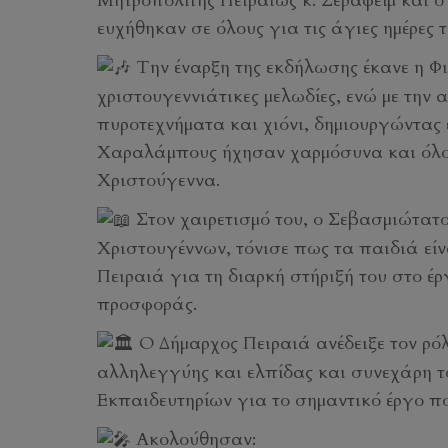
Μητροπολίτης Πειραιώς κ. Σεραφείμ και ο
ευχήθηκαν σε όλους για τις άγιες ημέρες 
Την έναρξη της εκδήλωσης έκανε η Φι
χριστουγεννιάτικες μελωδίες, ενώ με την 
πυροτεχνήματα και χιόνι, δημιουργώντας 
Χαραλάμπους ήχησαν χαρμόσυνα και όλοι
Χριστούγεννα.
Στον χαιρετισμό του, ο Σεβασμιώτατ
Χριστουγέννων, τόνισε πως τα παιδιά είν
Πειραιά για τη διαρκή στήριξή του στο έρ
προσφοράς.
Ο Δήμαρχος Πειραιά ανέδειξε τον ρό
αλληλεγγύης και ελπίδας και συνεχάρη το
Εκπαιδευτηρίων για το σημαντικό έργο πο
Ακολούθησαν: