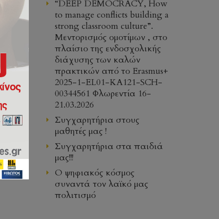
“DEEP DEMOCRACY, How
to manage conflicts building a
strong classroom culture”.
Μεντορισμός ομοτίμων , στο
πλαίσιο της ενδοσχολικής
διάχυσης των καλών
πρακτικών από το Erasmus+
2025-1-EL01-KA121-SCH-
00344561 Φλωρεντία 16-
21.03.2026
Συγχαρητήρια στους
μαθητές μας !
Συγχαρητήρια στα παιδιά
μας!!!
5 οι
Ο ψηφιακός κόσμος
ι των
συναντά τον λαϊκό μας
πολιτισμό