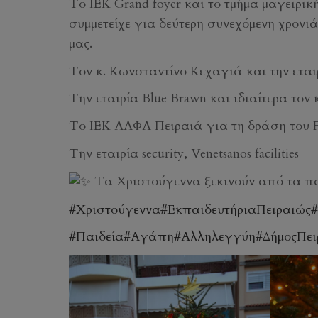
Το ΙΕΚ Grand foyer και το τμήμα μαγειρικ
συμμετείχε για δεύτερη συνεχόμενη χρον
μας.
Τον κ. Κωνσταντίνο Κεχαγιά και την εταιρ
Την εταιρία Blue Brawn και ιδιαίτερα τον
Το ΙΕΚ ΑΛΦΑ Πειραιά για τη δράση του Fac
Την εταιρία security, Venetsanos facilities
Τα Χριστούγεννα ξεκινούν από τα π
#Χριστούγεννα
#ΕκπαιδευτήριαΠειραιώς
#Παιδεία
#Αγάπη
#Αλληλεγγύη
#ΔήμοςΠει