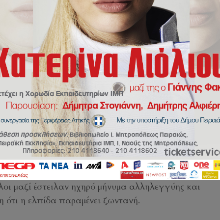
ohnklon
 Φτώχειας! Ο Χάρης Βαρθακούρης και ο Γιάννης Βαρ
τη, ένωσαν τις φωνές τους με την χορωδία των
Όλοι μαζί έστειλαν ηχηρό μήνυμα αλληλεγγύης και
 ότι η ελπίδα παραμένει ζωντανή.