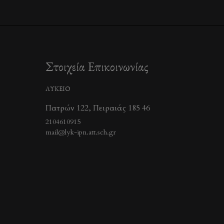
Στοιχεία Επικοινωνίας
ΛΥΚΕΙΟ
Πατρών 122, Πειραιάς 185 46
2104610915
mail@lyk-ipn.att.sch.gr