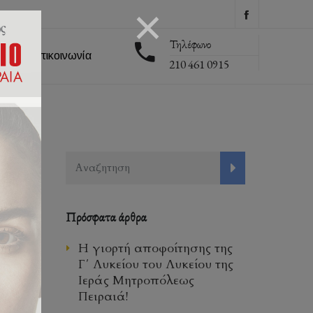
Τηλέφωνο
εις
Επικοινωνία
210 461 0915
Πρόσφατα άρθρα
Η γιορτή αποφοίτησης της
Γ΄ Λυκείου του Λυκείου της
Ιεράς Μητροπόλεως
Πειραιά!