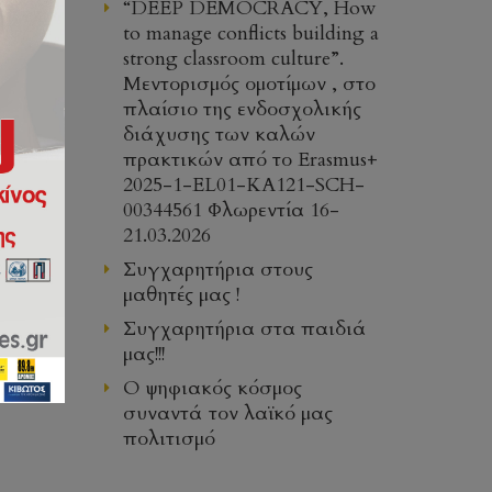
“DEEP DEMOCRACY, How
to manage conflicts building a
strong classroom culture”.
Μεντορισμός ομοτίμων , στο
πλαίσιο της ενδοσχολικής
διάχυσης των καλών
πρακτικών από το Erasmus+
2025-1-EL01-KA121-SCH-
00344561 Φλωρεντία 16-
21.03.2026
Συγχαρητήρια στους
μαθητές μας !
Συγχαρητήρια στα παιδιά
μας!!!
δής,
Ο ψηφιακός κόσμος
συναντά τον λαϊκό μας
πολιτισμό