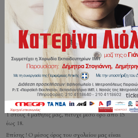
30 Ιουνίου 2026
Χωρίς Κατηγορία
by
sbalaska
Για ακόμη μία χρονιά, οι τελειόφοιτοι του
Λυκείου των Εκπαιδευτηρίων μας σημείωσαν
υψηλές βαθμολογικές αποδόσεις, δικαιώνοντας
τους κόπους, την επιμονή και τη συστηματική
προσπάθεια ετών.
Πιο συγκεκριμένα…
1 στους 3 μαθητές μας, πέτυχε μέσο όρο από 17
έως 20.
1 στους 4 μαθητές μας, πέτυχε μέσο όρο από 15
έως 18.
Επίσης ! Ο μέσος όρος του σχολείου μας είναι