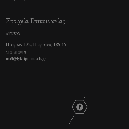
Στοιχεία Επικοινωνίας
ΛΥΚΕΙΟ
Πατρών 122, Πειραιάς 185 46
2104610915
mail@lyk-ipn.att.sch.gr