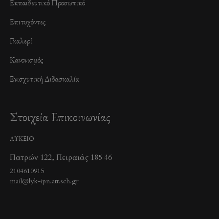
Εκπαιδευτικό Προσωπικό
Επιτυχόντες
Γκαλερί
Κανονισμός
Ενισχυτική Διδασκαλία
Στοιχεία Επικοινωνίας
ΛΥΚΕΙΟ
Πατρών 122, Πειραιάς 185 46
2104610915
mail@lyk-ipn.att.sch.gr