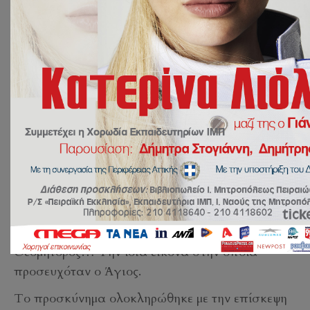
19 Μαΐου 2026
Χωρίς Κατηγορία
by
sbalaska
Οι τελειόφοιτοι μαθητές του Λυκείου των
Εκπαιδευτηρίων της Ιεράς Μητροπόλεως
Πειραιώς, αιτούμενοι την ευλογία του Αγίου
Πορφυρίου, προσκύνησαν στον Ιερό Ναό της
Μεταμορφώσεως του Σωτήρος, την εικόνα της
Θεομήτορος… Την ίδια εικόνα στην οποία
προσευχόταν ο Άγιος.
Το προσκύνημα ολοκληρώθηκε με την επίσκεψη