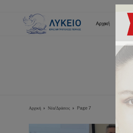
Αρχική
Εμείς
Αρχική
Νέα/Δράσεις
Page 7