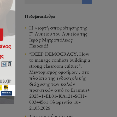
Πρόσφατα άρθρα
Η γιορτή αποφοίτησης της
Γ΄ Λυκείου του Λυκείου της
Ιεράς Μητροπόλεως
Πειραιά!
“DEEP DEMOCRACY, How
to manage conflicts building a
strong classroom culture”.
Μεντορισμός ομοτίμων , στο
πλαίσιο της ενδοσχολικής
διάχυσης των καλών
πρακτικών από το Erasmus+
2025-1-EL01-KA121-SCH-
00344561 Φλωρεντία 16-
21.03.2026
Συγχαρητήρια στους