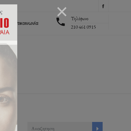
Τηλέφωνο
εις
Επικοινωνία
210 461 0915