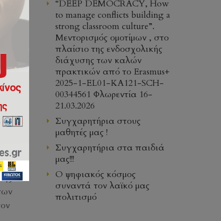
“DEEP DEMOCRACY, How
to manage conflicts building a
strong classroom culture”.
Μεντορισμός ομοτίμων , στο
πλαίσιο της ενδοσχολικής
διάχυσης των καλών
πρακτικών από το Erasmus+
2025-1-EL01-KA121-SCH-
00344561 Φλωρεντία 16-
21.03.2026
Συγχαρητήρια στους
μαθητές μας !
Συγχαρητήρια στα παιδιά
μας!!!
Ο ψηφιακός κόσμος
της
συναντά τον λαϊκό μας
των
πολιτισμό
τον
υ