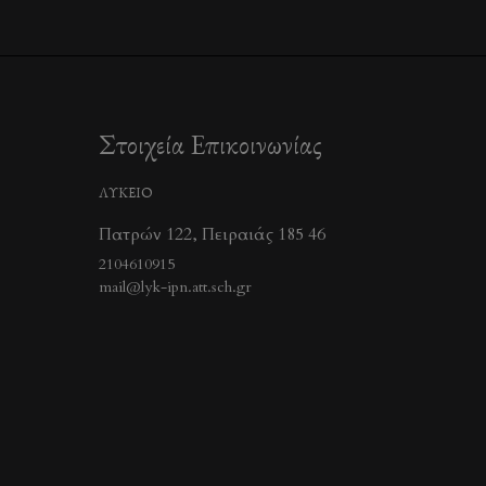
Στοιχεία Επικοινωνίας
ΛΥΚΕΙΟ
Πατρών 122, Πειραιάς 185 46
2104610915
mail@lyk-ipn.att.sch.gr