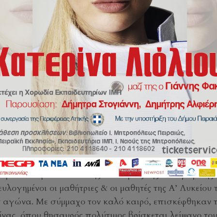
johnklon
 Αγίου Λαυρεντίου και της Παναγίας της Φανερωμένης 
υλογημένοι οι μαθήτριες & οι μαθητές της Α’ Λυκείου 
ς αγώνα. Με σύμμαχο τον καλό καιρό, επισκέφθηκαν 
νας, όπου θησαυρός πολύτιμος βρίσκεται λείψανο το