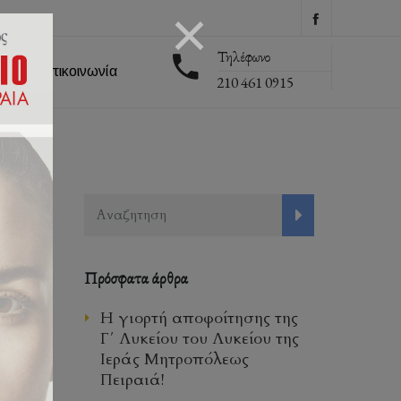
Τηλέφωνο
εις
Επικοινωνία
210 461 0915
Πρόσφατα άρθρα
Η γιορτή αποφοίτησης της
Γ΄ Λυκείου του Λυκείου της
Ιεράς Μητροπόλεως
Πειραιά!