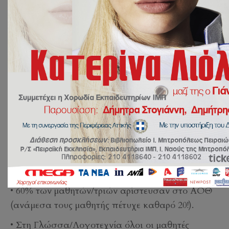
17 Ιουλίου 2024
ΑΝΑΚΟΙΝΩΣΕΙΣ
,
ΝΕΑ
by
johnklon
Συγχαρητήρια στους μαθητές και τις μαθήτριες
της Γ’ Λυκείου για τα αποτελέσματα τους στις
Πανελλήνιες Εξετάσεις!
Ενδεικτικά αναφέρονται:
• 75% των μαθητών μας αρίστευσαν στο ΑΕΠΠ.
• 75% των μαθητών μας αρίστευσαν στη
Βιολογία.
• 60% των μαθητών/τριών αρίστευσαν στο ΑΟΘ
(ανάμεσα τους μαθητής πέτυχε καθαρό 20!).
•
Στη Γλώσσα/Λογοτεχνία όλοι οι μαθητές