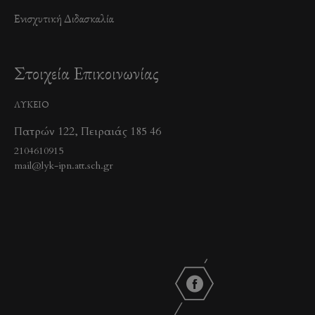
Ενισχυτική Διδασκαλία
Στοιχεία Επικοινωνίας
ΛΥΚΕΙΟ
Πατρών 122, Πειραιάς 185 46
2104610915
mail@lyk-ipn.att.sch.gr