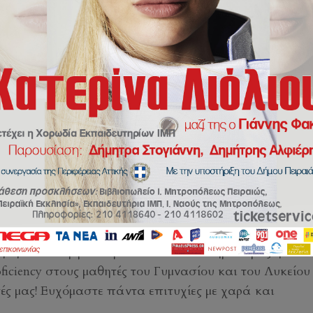
γγελος Γιακουμόγλου
ήθηκε στο αμφιθέατρο των εκπαιδευτηρίων μας η απο
ciency στους μαθητές του Γυμνασίου και του Λυκείου 
ς μας! Ευχόμαστε πάντα επιτυχίες με χαρά και