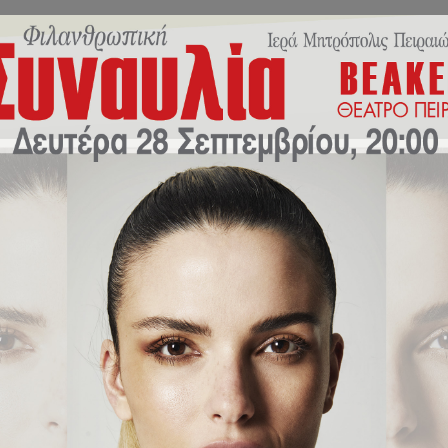
Εκπαιδευτικό Πρόγραμμα
Σχολική Ζωή
Νέα/Δράσ
κών