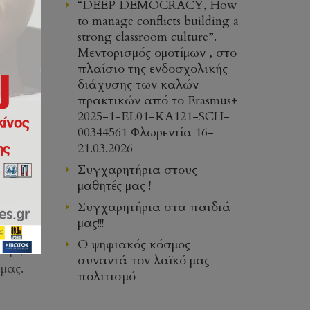
“DEEP DEMOCRACY, How
to manage conflicts building a
strong classroom culture”.
Μεντορισμός ομοτίμων , στο
πλαίσιο της ενδοσχολικής
διάχυσης των καλών
πρακτικών από το Erasmus+
2025-1-EL01-KA121-SCH-
00344561 Φλωρεντία 16-
21.03.2026
Συγχαρητήρια στους
μαθητές μας !
Συγχαρητήρια στα παιδιά
μας!!!
Ο ψηφιακός κόσμος
νομή
συναντά τον λαϊκό μας
μας.
πολιτισμό