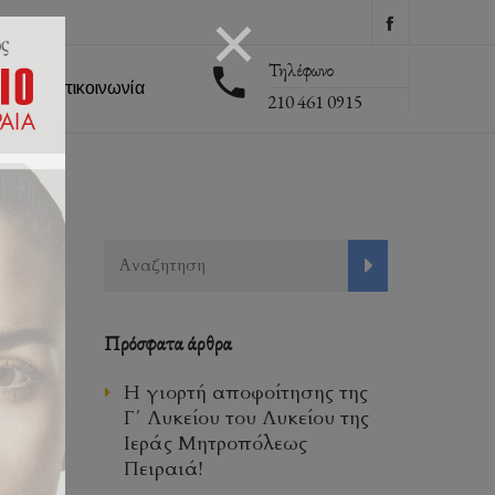
Τηλέφωνο
εις
Επικοινωνία
210 461 0915
Πρόσφατα άρθρα
Η γιορτή αποφοίτησης της
Γ΄ Λυκείου του Λυκείου της
Ιεράς Μητροπόλεως
Πειραιά!