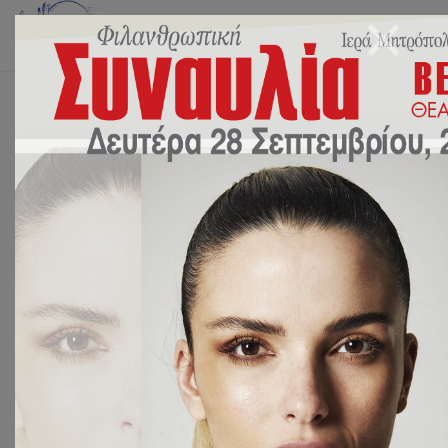
Αρχική
Events
Δημοτική Πινακοθήκη Πειραιά. Β΄Λυκείου
« All Events
This event has passed.
Δημοτική Πινακοθήκη
Πειραιά. Β΄Λυκείου
14 Φεβρουαρίου 2023 @ 08:00