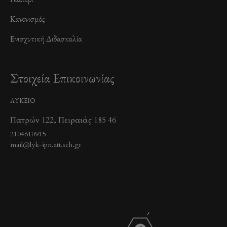
Κανονισμός
Ενισχυτική Διδασκαλία
Στοιχεία Επικοινωνίας
ΛΥΚΕΙΟ
Πατρών 122, Πειραιάς 185 46
2104610915
mail@lyk-ipn.att.sch.gr