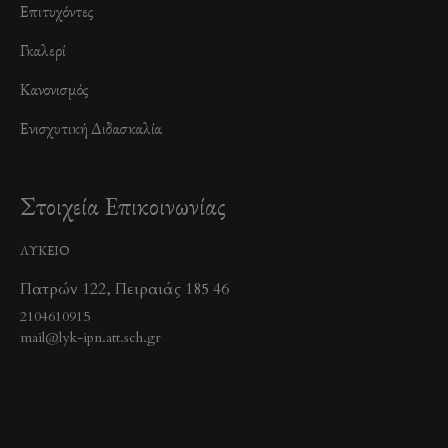
Επιτυχόντες
Γκαλερί
Κανονισμός
Ενισχυτική Διδασκαλία
Στοιχεία Επικοινωνίας
ΛΥΚΕΙΟ
Πατρών 122, Πειραιάς 185 46
2104610915
mail@lyk-ipn.att.sch.gr