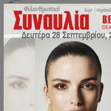
Αρχική
Events
Δίωρη εσωτερική εορτή Επίδοση πτυχίων Αγγλικών Α΄,Β΄ Λυκείου
« All Events
This event has passed.
Δίωρη εσωτερική εορτή
Επίδοση πτυχίων Αγγλικών
Α΄,Β΄ Λυκείου